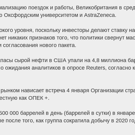
ализацию поездок и работы, Великобритания в сред
ю Оксфордским университетом и AstraZeneca.
окого уровня, поскольку инвесторы делают ставку н
нет никаких признаков того, что политики свернут м
 согласования нового пакета.
апасы сырой нефти в США упали на 4,8 миллиона б
о ожидания аналитиков в опросе Reuters, согласно 
д рынком нависает встреча 4 января Организации ст
вестную как ОПЕК +.
00 000 баррелей в день (баррелей в сутки) в январ
ле после того, как группа сократила добычу в 2020