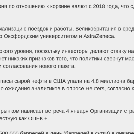
вня по отношению к корзине валют с 2018 года, что
ализацию поездок и работы, Великобритания в сред
ю Оксфордским университетом и AstraZeneca.
окого уровня, поскольку инвесторы делают ставку н
нет никаких признаков того, что политики свернут м
 согласования нового пакета.
апасы сырой нефти в США упали на 4,8 миллиона б
о ожидания аналитиков в опросе Reuters, согласно 
д рынком нависает встреча 4 января Организации ст
вестную как ОПЕК +.
00 000 баррелей в день (баррелей в сутки) в январ