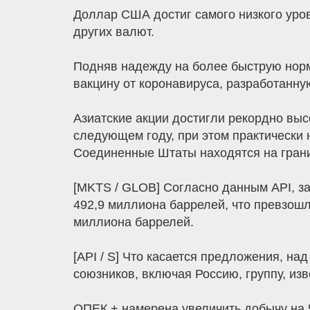
Доллар США достиг самого низкого уро
других валют.
Подняв надежду на более быструю норм
вакцину от коронавируса, разработанну
Азиатские акции достигли рекордно выс
следующем году, при этом практически 
Соединенные Штаты находятся на грани
[MKTS / GLOB] Согласно данным API, з
492,9 миллиона баррелей, что превзошл
миллиона баррелей.
[API / S] Что касается предложения, на
союзников, включая Россию, группу, из
ОПЕК + намерена увеличить добычу на 5