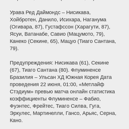
Урава Ред Даймондс – Ниcикава,
Хойбротен, Данило, Исихара, Наганума
(Огивара, 87), Густафссон (Харагути, 87),
Ясуи, Ватанабе, Савио (Мацумото, 79),
Канеко (Секине, 65), Мацуо (Тиаго Сантана,
79).
Предупреждения: Ниcикава (61), Секине
(67), Тиаго Сантана (80). Флуминенсе
Бразилия – Ульсан ХД Южная Корея Дата
проведения 22 июня, 01:00, «Метлайф
Стэдиум» превью матча онлайн статистика
коэффициенты Флуминенсе – Фабио,
Фуэнтес, Фрейтес, Тиаго Силва, Гуга,
Эркулес, Мартинелли, Гансо, Арьяс, Серна,
Кано.