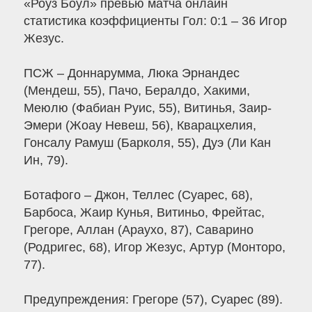
«Роуз Боул» превью матча онлайн
статистика коэффициенты Гол: 0:1 – 36 Игор
Жезус.
ПСЖ – Доннарумма, Люка Эрнандес
(Мендеш, 55), Пачо, Бералдо, Хакими,
Меюлю (Фабиан Руис, 55), Витинья, Заир-
Эмери (Жоау Невеш, 56), Кварацхелия,
Гонсалу Рамуш (Барколя, 55), Дуэ (Ли Кан
Ин, 79).
Ботафого – Джон, Теллес (Суарес, 68),
Барбоса, Жаир Кунья, Витиньо, Фрейтас,
Грегоре, Аллан (Араухо, 87), Саварино
(Родригес, 68), Игор Жезус, Артур (Монторо,
77).
Предупреждения: Грегоре (57), Суарес (89).