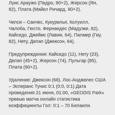
Луис Араужо (Педро, 90+2), Жерсон (Ян,
82), Плата (Майкл Ричард, 90+2).
Челси – Санчес, Кукурелья, Колуилл,
Чалоба, Гюсто, Фернандес (Мадуэке, 82),
Кайседо, Джеймс (Лавия, 64), Палмер (Гиу,
82), Нету, Делап (Джексон, 64).
Предупреждения: Кайседо (11), Нету (23),
Делап (45+2), Жерсон (74), Пульгар (85),
Плата (90+2).
Удаление: Джексон (68). Лос-Анджелес США
– Эсперанс Тунис 0:1 (0:0, 0:1) Дата
проведения 21 июня, 01:00, «GEODIS Park»
превью матча онлайн статистика
коэффициенты Гол: 0:1 – 70 Белаили.