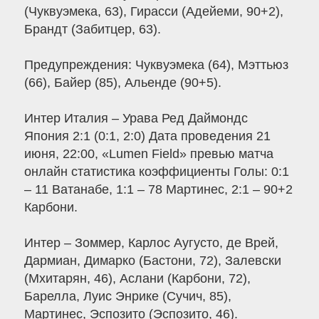
(Чуквуэмека, 63), Гирасси (Адейеми, 90+2),
Брандт (Забитцер, 63).
Предупреждения: Чуквуэмека (64), Мэттьюз
(66), Байер (85), Альенде (90+5).
Интер Италия – Урава Ред Даймондс
Япония 2:1 (0:1, 2:0) Дата проведения 21
июня, 22:00, «Lumen Field» превью матча
онлайн статистика коэффициенты Голы: 0:1
– 11 Ватанабе, 1:1 – 78 Мартинес, 2:1 – 90+2
Карбони.
Интер – Зоммер, Карлос Аугусто, де Врей,
Дармиан, Димарко (Бастони, 72), Залевски
(Мхитарян, 46), Аслани (Карбони, 72),
Барелла, Луис Энрике (Сучич, 85),
Мартинес, Эспозито (Эспозито, 46).