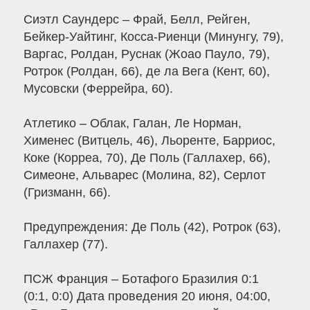
Сиэтл Саундерс – Фрай, Белл, Рейген,
Бейкер-Уайтинг, Косса-Риенци (Минунгу, 79),
Варгас, Ролдан, Руснак (Жоао Пауло, 79),
Ротрок (Ролдан, 66), де ла Вега (Кент, 60),
Мусовски (Феррейра, 60).
Атлетико – Облак, Галан, Ле Норман,
Хименес (Витцель, 46), Льоренте, Барриос,
Коке (Корреа, 70), Де Поль (Галлахер, 66),
Симеоне, Альварес (Молина, 82), Серлот
(Гризманн, 66).
Предупреждения: Де Поль (42), Ротрок (63),
Галлахер (77).
ПСЖ Франция – Ботафого Бразилия 0:1
(0:1, 0:0) Дата проведения 20 июня, 04:00,