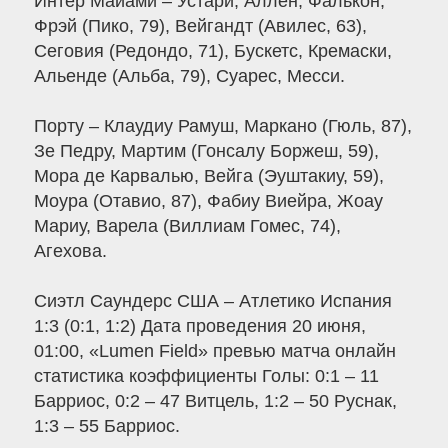
Интер Майами – Устари, Аллен, Фалькон,
Фрэй (Пико, 79), Вейгандт (Авилес, 63),
Сеговия (Редондо, 71), Бускетс, Кремаски,
Альенде (Альба, 79), Суарес, Месси.
Порту – Клаудиу Рамуш, Маркано (Гюль, 87),
Зе Педру, Мартим (Гонсалу Боржеш, 59),
Мора де Карвалью, Вейга (Эуштакиу, 59),
Моура (Отавио, 87), Фабиу Виейра, Жоау
Мариу, Варела (Виллиам Гомес, 74),
Агехова.
Сиэтл Саундерс США – Атлетико Испания
1:3 (0:1, 1:2) Дата проведения 20 июня,
01:00, «Lumen Field» превью матча онлайн
статистика коэффициенты Голы: 0:1 – 11
Барриос, 0:2 – 47 Витцель, 1:2 – 50 Руснак,
1:3 – 55 Барриос.