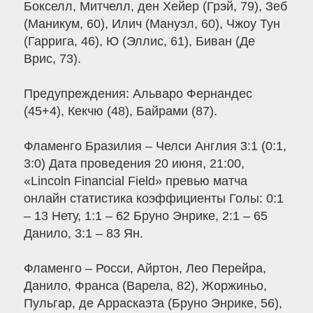
Бокселл, Митчелл, ден Хейер (Грэй, 79), Зеб
(Маникум, 60), Илич (Мануэл, 60), Чжоу Тун
(Гаррига, 46), Ю (Эллис, 61), Биван (Де
Врис, 73).
Предупреждения: Альваро Фернандес
(45+4), Кекчю (48), Байрами (87).
Фламенго Бразилия – Челси Англия 3:1 (0:1,
3:0) Дата проведения 20 июня, 21:00,
«Lincoln Financial Field» превью матча
онлайн статистика коэффициенты Голы: 0:1
– 13 Нету, 1:1 – 62 Бруно Энрике, 2:1 – 65
Данило, 3:1 – 83 Ян.
Фламенго – Росси, Айртон, Лео Перейра,
Данило, Франса (Варела, 82), Жоржиньо,
Пульгар, де Арраскаэта (Бруно Энрике, 56),