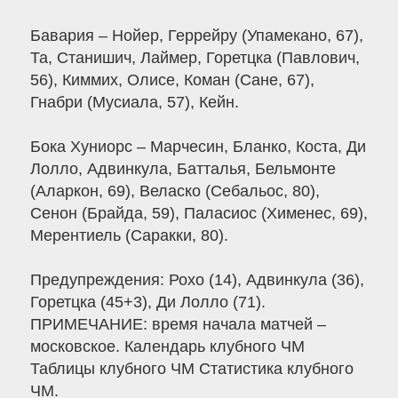
Бавария – Нойер, Геррейру (Упамекано, 67),
Та, Станишич, Лаймер, Горетцка (Павлович,
56), Киммих, Олисе, Коман (Сане, 67),
Гнабри (Мусиала, 57), Кейн.
Бока Хуниорс – Марчесин, Бланко, Коста, Ди
Лолло, Адвинкула, Батталья, Бельмонте
(Аларкон, 69), Веласко (Себальос, 80),
Сенон (Брайда, 59), Паласиос (Хименес, 69),
Мерентиель (Саракки, 80).
Предупреждения: Рохо (14), Адвинкула (36),
Горетцка (45+3), Ди Лолло (71).
ПРИМЕЧАНИЕ: время начала матчей –
московское. Календарь клубного ЧМ
Таблицы клубного ЧМ Статистика клубного
ЧМ.