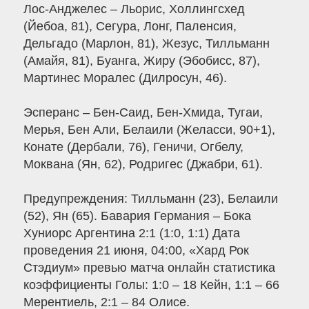
Лос-Анджелес – Льорис, Холлингсхед
(Йебоа, 81), Сегура, Лонг, Паленсия,
Дельгадо (Марлон, 81), Жезус, Тилльманн
(Амайя, 81), Буанга, Жиру (Эбобисс, 87),
Мартинес Моралес (Дилросун, 46).
Эсперанс – Бен-Саид, Бен-Хмида, Тугаи,
Мерья, Бен Али, Белаили (Желасси, 90+1),
Конате (Дербали, 76), Геничи, Огбелу,
Моквана (Ян, 62), Родригес (Джабри, 61).
Предупреждения: Тилльманн (23), Белаили
(52), Ян (65). Бавария Германия – Бока
Хуниорс Аргентина 2:1 (1:0, 1:1) Дата
проведения 21 июня, 04:00, «Хард Рок
Стэдиум» превью матча онлайн статистика
коэффициенты Голы: 1:0 – 18 Кейн, 1:1 – 66
Мерентиель, 2:1 – 84 Олисе.