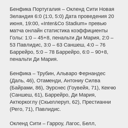
Бенфика Португалия – Окленд Сити Новая
Зеландия 6:0 (1:0, 5:0) Дата проведения 20
июня, 19:00, «Inter&Co Stadium» превью
матча онлайн статистика коэффициенты
Голы: 1:0 – 45+8, пенальти Ди Мария, 2:0 –
53 Павлидис, 3:0 – 63 Саншеш, 4:0 – 76
Баррейро, 5:0 – 78 Баррейро, 6:0 – 90+8,
пенальти Ди Мария.
Бенфика – Трубин, Альваро Фернандес
(Даль, 46), Отаменди, Антониу Силва
(Байрами, 86), Эурснес (Гоувейя, 71), Кекчю
(Саншеш, 61), Баррейро, Ди Мария,
Актюркоглу (Скьеллеруп, 62), Престианни
(Рего, 71), Павлидис.
Окленд Сити – Гарроу, Лагос, Белл,