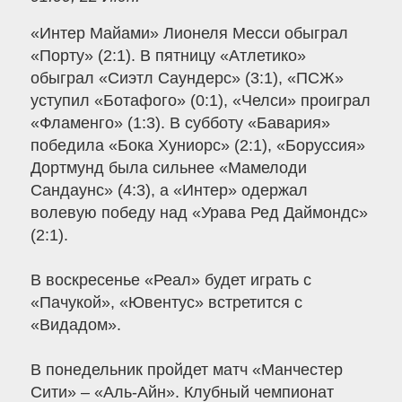
«Интер Майами» Лионеля Месси обыграл
«Порту» (2:1). В пятницу «Атлетико»
обыграл «Сиэтл Саундерс» (3:1), «ПСЖ»
уступил «Ботафого» (0:1), «Челси» проиграл
«Фламенго» (1:3). В субботу «Бавария»
победила «Бока Хуниорс» (2:1), «Боруссия»
Дортмунд была сильнее «Мамелоди
Сандаунс» (4:3), а «Интер» одержал
волевую победу над «Урава Ред Даймондс»
(2:1).
В воскресенье «Реал» будет играть с
«Пачукой», «Ювентус» встретится с
«Видадом».
В понедельник пройдет матч «Манчестер
Сити» – «Аль-Айн». Клубный чемпионат