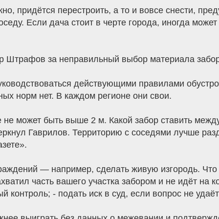
жно, придётся перестроить, а то и вовсе снести, пр
оседу. Если дача стоит в черте города, иногда може
ор Штрафов за неправильный выбор материала забора
 руководствоваться действующими правилами обустр
ых норм нет. В каждом регионе они свои.
 не может быть выше 2 м. Какой забор ставить межд
черкнул Гаврилов. Территорию с соседями лучше ра
азете».
аждений — например, сделать живую изгородь. Что 
ватил часть вашего участка забором и не идёт на к
контроль; - подать иск в суд, если вопрос не удаёт
ожнее выиграть без данных о межевании и подтвержд