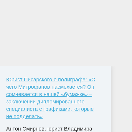
Юрист Писарского о полиграфе: «С
чего Митрофанов насмехается? Он
сомневается в нашей «бумажке» –
заключении дипломированного
специалиста с графиками, которые
не подделать»
Антон Смирнов, юрист Владимира