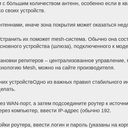
 с бо́льшим количеством антенн, особенно если в кв
о своих устройств.
теннами, иначе зона покрытия может оказаться нед
странить их поможет mesh-система. Обычно она состо
сновного устройства (шлюза), подключенного к моде
тановки репитеров – централизованное управление, 
хнологию Mesh, можно на сайте производителя.
их устройствОдно из важных правил стабильного инт
елать.
рез WAN-порт, а затем подсоедините роутер к источни
ерез компьютер, ввести IP-адрес (обычно 192.
ройки роутера, ввести логин и пароль (указаны на кор