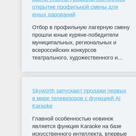
открытие профильной смены для
юных дарований
Отбор в профильную лагерную смену
прошли юные куряне-победители
муниципальных, региональных и
всероссийских конкурсов
театрального, художественного и...
Skyworth запускают продажи первых
в мире телевизоров с функцией AI
Karaoke
Главной особенностью новинок
является функция Karaoke на базе
искусственного интеллекта, впервые