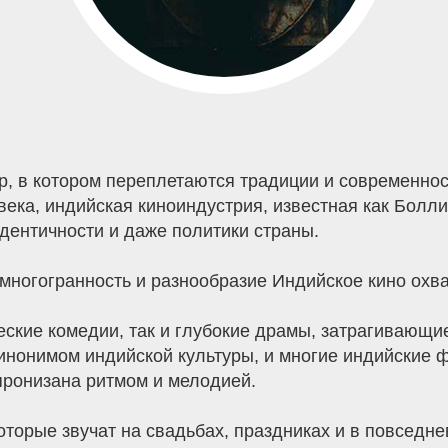
, в котором переплетаются традиции и современност
века, индийская киноиндустрия, известная как Болл
идентичности и даже политики страны.
 многогранность и разнообразие Индийское кино охв
еские комедии, так и глубокие драмы, затрагивающи
синонимом индийской культуры, и многие индийские
пронизана ритмом и мелодией.
торые звучат на свадьбах, праздниках и в повседне