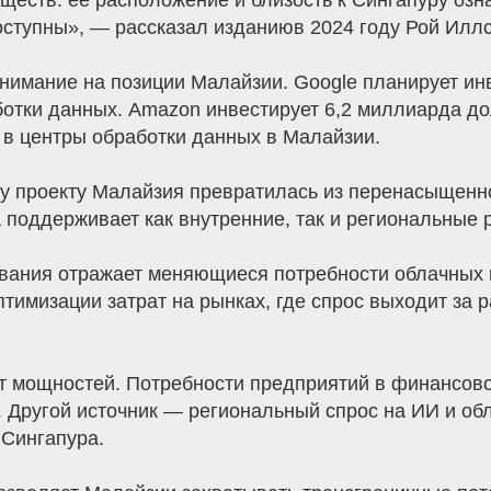
еств: ее расположение и близость к Сингапуру озна
ступны», — рассказал изданиюв 2024 году Рой Иллс
внимание на позиции Малайзии. Google планирует и
отки данных. Amazon инвестирует 6,2 миллиарда до
 в центры обработки данных в Малайзии.
 проекту Малайзия превратилась из перенасыщенно
 поддерживает как внутренние, так и региональные р
вания отражает меняющиеся потребности облачных 
тимизации затрат на рынках, где спрос выходит за 
т мощностей. Потребности предприятий в финансово
. Другой источник — региональный спрос на ИИ и об
 Сингапура.