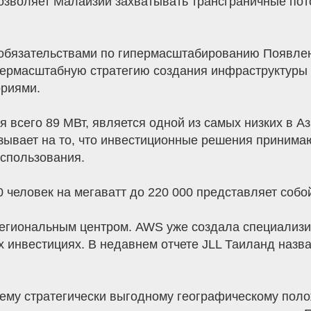
озволяет Малайзии захватывать трансграничные пото
с обязательствами по гипермасштабированию Появле
пермасштабную стратегию создания инфраструктуры 
ориями.
всего 89 МВт, является одной из самых низких в Аз
зывает на то, что инвестиционные решения принимаю
использования.
 человек на мегаватт до 220 000 представляет собо
егиональным центром. AWS уже создала специализир
ых инвестициях. В недавнем отчете JLL Таиланд наз
оему стратегически выгодному географическому пол