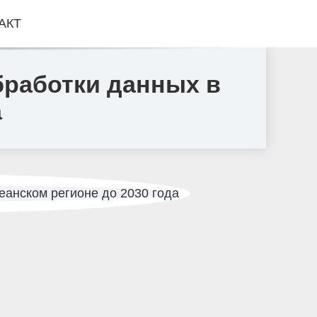
АКТ
бработки данных в
а