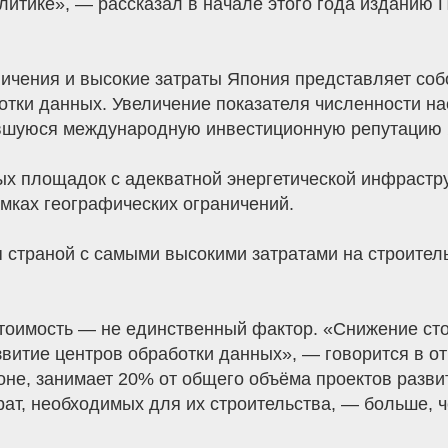
итике», — рассказал в начале этого года изданию П
ичения и высокие затраты Япония представляет соб
тки данных. Увеличение показателя численности нас
оявшуюся международную инвестиционную репутацию
ых площадок с адекватной энергетической инфрастру
мках географических ограничений.
я страной с самыми высокими затратами на строител
стоимость — не единственный фактор. «Снижение сто
итие центров обработки данных», — говорится в отч
не, занимает 20% от общего объёма проектов развит
ат, необходимых для их строительства, — больше, 