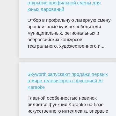
открытие профильной смены для
юных дарований
Отбор в профильную лагерную смену
прошли юные куряне-победители
муниципальных, региональных и
всероссийских конкурсов
театрального, художественного и...
Skyworth запускают продажи первых
в мире телевизоров с функцией AI
Karaoke
Главной особенностью новинок
является функция Karaoke на базе
искусственного интеллекта, впервые