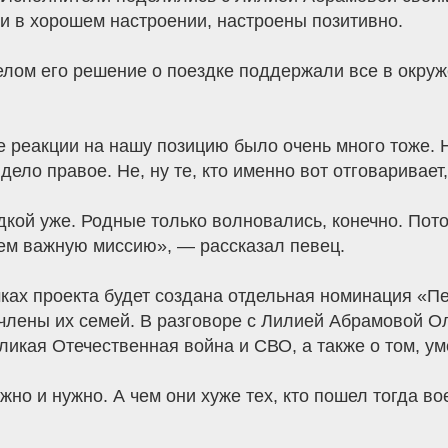
и в хорошем настроении, настроены позитивно.
елом его решение о поездке поддержали все в окруж
 реакции на нашу позицию было очень много тоже. Н
ело правое. Не, ну те, кто именно вот отговаривает,
кой уже. Родные только волновались, конечно. Потом
сем важную миссию», — рассказал певец.
мках проекта будет создана отдельная номинация «Пе
и члены их семей. В разговоре с Лилией Абрамовой О
ликая Отечественная война и СВО, а также о том, ум
жно и нужно. А чем они хуже тех, кто пошел тогда во