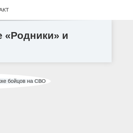
АКТ
е «Родники» и